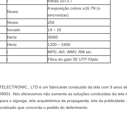
/
trilhão 1073,7
A exposição colore ≥16.7N (o
Níveis
sincronizar)
Níveis
256
bocado
14 ~ 16
Hertz
30/60
Hertz
1200 ~ 2400
/
MPG, AVI, WMV, RM etc.
/
Fibra do gato 5E UTP /Optic
TRONIC., LTD é um fabricante conduzido da tela com 9 anos de e
SO9001. Nós oferecemos não somente as soluções conduzidas da tela
al para o signage, tela arquitetónica da propaganda, tela da publicidade
nalizado que concorda o pedido do deferimento.