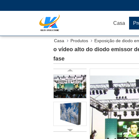
Casa
Pr
Casa
Produtos
Exposição de diodo em
visão largo da tela do fundo de fase
o vídeo alto do diodo emissor d
fase