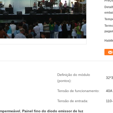
Preço
Detal
emba
Tempo
Termo
pagam
Habili
Definição do módulo
32*
(pontos):
Tensão de funcionamento:
40A
Tensão de entrada:
110
 impermeável
,
Painel fino do diodo emissor de luz