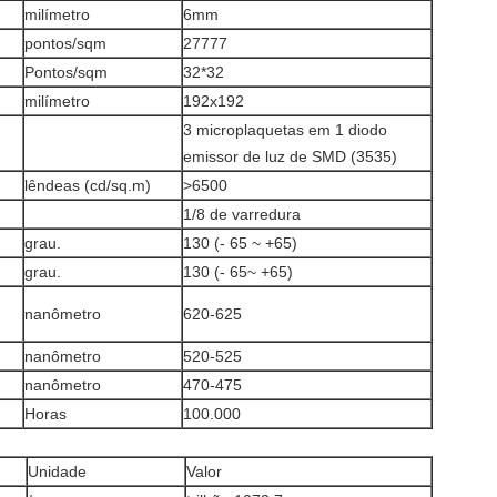
milímetro
6mm
pontos/sqm
27777
Pontos/sqm
32*32
milímetro
192x192
3 microplaquetas em 1 diodo
emissor de luz de SMD (3535)
lêndeas (cd/sq.m)
>6500
1/8 de varredura
grau.
130 (- 65 ~ +65)
grau.
130 (- 65~ +65)
nanômetro
620-625
nanômetro
520-525
nanômetro
470-475
Horas
100.000
Unidade
Valor