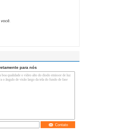
 você.
retamente para nós
Contato