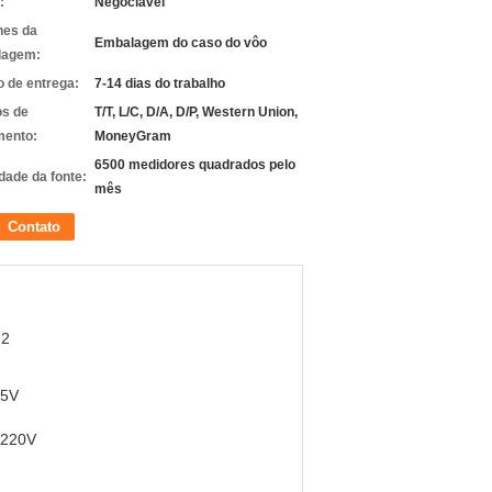
:
Negociável
hes da
Embalagem do caso do vôo
lagem:
 de entrega:
7-14 dias do trabalho
s de
T/T, L/C, D/A, D/P, Western Union,
ento:
MoneyGram
6500 medidores quadrados pelo
dade da fonte:
mês
Contato
32
 5V
-220V