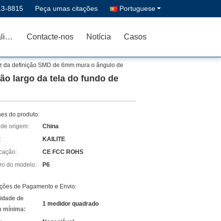
13-8815
Peça umas citações
Portuguese
Controle da qualidade
Contacte-nos
Notícia
Casos
luz da definição SMD de 6mm mura o ângulo de
ão largo da tela do fundo de
hes do produto:
 de origem:
China
:
KAILITE
icação:
CE FCC ROHS
o do modelo:
P6
ções de Pagamento e Envio:
idade de
1 medidor quadrado
 mínima: