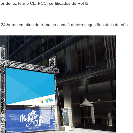
or de luz têm o CE, FCC, certificados de RoHS.
 24 horas em dias de trabalho e você obterá sugestões úteis de nós.