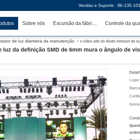
Vendas e Suporte :
86-135-10
odutos
Sobre nós
Excursão da fábrica
issor de luz dianteira da manutenção
o vídeo alto do diodo emissor de 
e luz da definição SMD de 6mm mura o ângulo de vis
Detal
Lugar
Marca
Certif
Númer
Condi
Quant
ordem