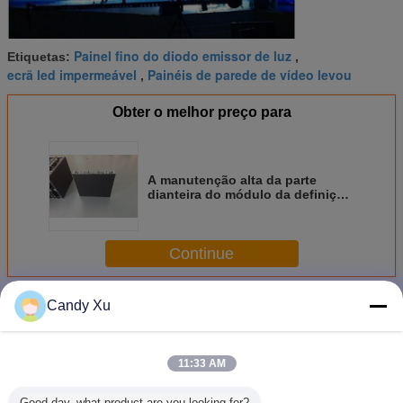
Painel fino do diodo emissor de luz
Etiquetas:
,
ecrã led impermeável
Painéis de parede de vídeo levou
,
Obter o melhor preço para
A manutenção alta da parte
dianteira do módulo da definição
conduziu a exposição em linha
reta e curvou a placa para
avdertising
Continue
Mais
Candy Xu
Exposição de diodo emissor de luz dianteira da manutenção
11:33 AM
Good day, what product are you looking for?