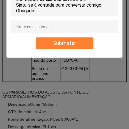
Espessura do
13.07mm
módulo
(
)
nenhum ímã
26.63mm (
com
)
ímã
Peso
0.573kg
Tipo de
Movimentação
Submeter
movimentação
constante
Modo de
1/16
varredura
Tipo do porto
HUB75-A
Brilho do
≥1200
CD/SQ.M
equilíbrio
branco
OS PARÂMETROS DO AJUSTE DA FONTE DO
ARMÁRIO/ALIMENTAÇÃO
Dimensão 500mm*500mm
QTY do módulo: 4pc
Fonte de alimentação: PCes 5V/80A*1
Descarga térmica: fã 1pcs