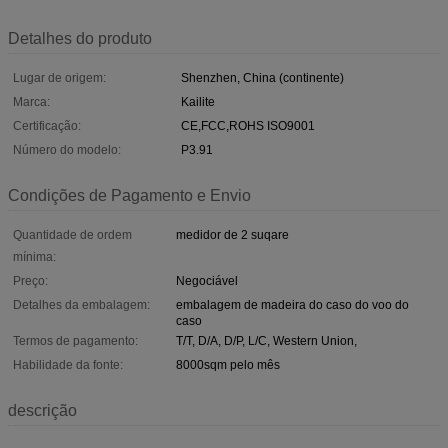
Detalhes do produto
Lugar de origem:
Shenzhen, China (continente)
Marca:
Kailite
Certificação:
CE,FCC,ROHS ISO9001
Número do modelo:
P3.91
Condições de Pagamento e Envio
Quantidade de ordem
medidor de 2 suqare
mínima:
Preço:
Negociável
Detalhes da embalagem:
embalagem de madeira do caso do voo do
caso
Termos de pagamento:
T/T, D/A, D/P, L/C, Western Union,
Habilidade da fonte:
8000sqm pelo mês
descrição