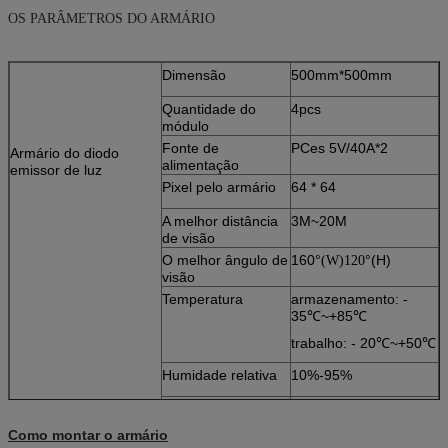
OS PARÂMETROS DO ARMÁRIO
Dimensão
500mm*500mm
Quantidade do
4pcs
módulo
Fonte de
PCes 5V/40A*2
Armário do diodo
alimentação
emissor de luz
Pixel pelo armário
64 * 64
A melhor distância
3M~20M
de visão
O melhor ângulo de
160°
°(H)
(W)120
visão
Temperatura
armazenamento: -
35℃~+85℃
trabalho: - 20℃~+50℃
Humidade relativa
10%-95%
Espessura
Como montar o armário
85mm