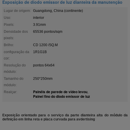
Exposição de diodo emissor de luz dianteira da manutenção
Lugar de origem:
Guangdong, China (continente)
Uso:
interior
Pixels:
3.91mm
Densidade dos
65536 pontos/sqm
pixels:
Brilho:
CD 1200 /SQ.M
configuração da
1R1G1B
cor:
Resolução do
pontos 64x64
módulo:
Tamanho do
250*250mm
módulo:
Painéis de parede de vídeo levou
Realçar:
,
Painel fino do diodo emissor de luz
Exposição orientado para o serviço da parte dianteira alta do módulo da
definição em linha reta e placa curvada para avdertising