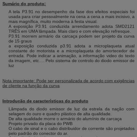
Sumário do produto:
A tela P3.91 no desempenho da fase dos efeitos especiais foi
usada para criar pessoalmente na cena a cena a mais incisivo, a
mais magnífica, muito moderna à festa visual.
A exposição P3.91 conduzida arrendamento adota SMD2121
TRÊS em UMA lâmpada. Mais claro e com elevação refresque.
P3.91 morrem armário da carcaça podem ser projeto da curva
de 15 graus
a exposição conduzida p3.91 adota a microplaqueta atual
constante do motorista e a microplaqueta do amortecedor de
entrada. Pode indicar a animação, a informação video do texto
da imagem, etc…. Pelo sistema de controlo do diodo emissor de
luz
Nota importante: Pode ser personalizada de acordo com exigências
de cliente na função da curva
Introdução de características do produto
Lâmpada do diodo emissor de luz da estrela da nação com
selagem do ouro e quadro plástico de alta qualidade.
De alta qualidade morre o armário do alumínio de carcaça
Projeto privado da placa do PWB
O cabo de sinal e o cabo distribuidor de corrente são projetados
pelo padrão do conector do ar.