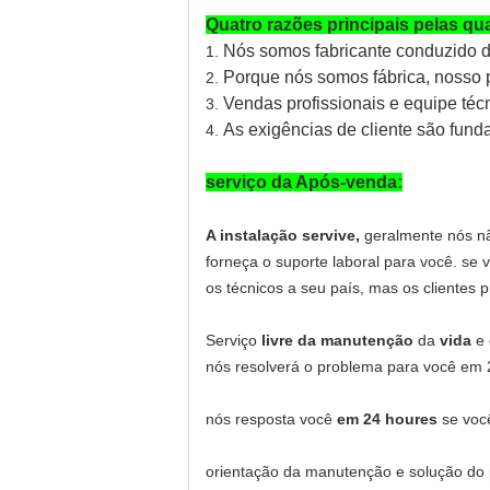
Quatro razões principais pelas qu
Nós somos fabricante conduzido d
1.
Porque nós somos fábrica, nosso p
2.
Vendas profissionais e equipe téc
3.
As exigências de cliente são fund
4.
serviço da Após-venda:
A instalação servive,
geralmente nós nã
forneça o suporte laboral para você. se 
os técnicos a seu país, mas os clientes
Serviço
livre da manutenção
da
vida
e 
nós resolverá o problema para você em 
nós resposta você
em 24 houres
se você
orientação da manutenção e solução do 