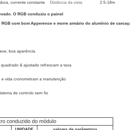
dura, corrente constante
Distância da vista:
2.5-18m
evado
,
O RGB conduziu o painel
.5 RGB com bom Apperence e morre armário do alumínio de carcaç
leve, boa aparência.
 quadrado & ajustado refrescam a taxa
os e vida cronometram a manutenção
stema de controlo sem fio
ro conduzido do módulo
UNIDADE
valores de parâmetros