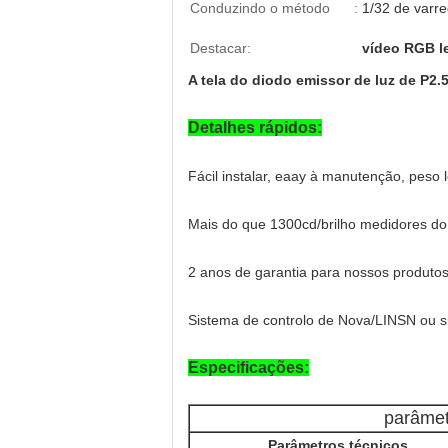
Conduzindo o método :
1/32 de varre
Destacar:
vídeo RGB l
A tela do diodo emissor de luz de P2
Detalhes rápidos:
Fácil instalar, eaay à manutenção, peso 
Mais do que 1300cd/brilho medidores do
2 anos de garantia para nossos produt
Sistema de controlo de Nova/LINSN ou si
Especificações:
parâmet
Parâmetros técnicos