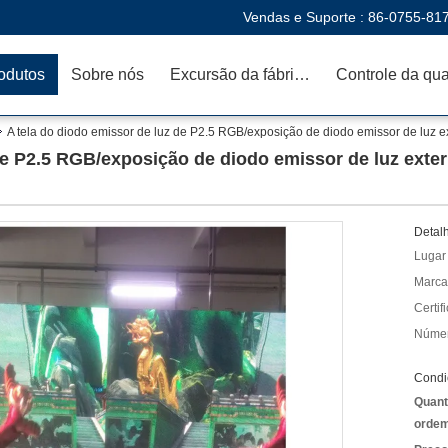
Vendas e Suporte :
86-0755-81
odutos
Sobre nós
Excursão da fábrica
A tela do diodo emissor de luz de P2.5 RGB/exposição de diodo emissor de luz e
de P2.5 RGB/exposição de diodo emissor de luz exte
Detal
Lugar
Marca
Certif
Númer
Condi
Quant
ordem