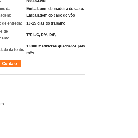
:
Negociável
hes da
Embalagem de madeira do caso;
lagem:
Embalagem do caso do vôo
 de entrega:
10-15 dias do trabalho
s de
T/T, L/C, D/A, D/P,
ento:
10000 medidores quadrados pelo
dade da fonte:
mês
Contato
mm