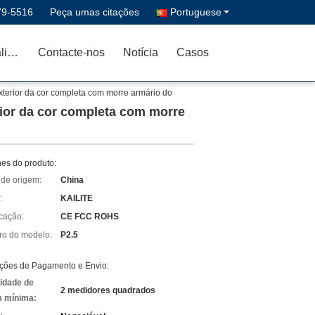
79-5516
Peça umas citações
Portuguese
Controle da qualidade
Contacte-nos
Notícia
Casos
xterior da cor completa com morre armário do
rior da cor completa com morre
hes do produto:
 de origem:
China
:
KAILITE
icação:
CE FCC ROHS
o do modelo:
P2.5
ções de Pagamento e Envio:
idade de
2 medidores quadrados
 mínima: