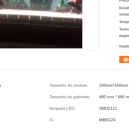
Preço
Detal
emba
Tempo
Termo
pagam
Habili
s
Tamanho do módulo:
160mm*160mm
Tamanho do gabinete:
480 mm * 480 
lâmpada LED:
SMD2121
IC:
MBI5124