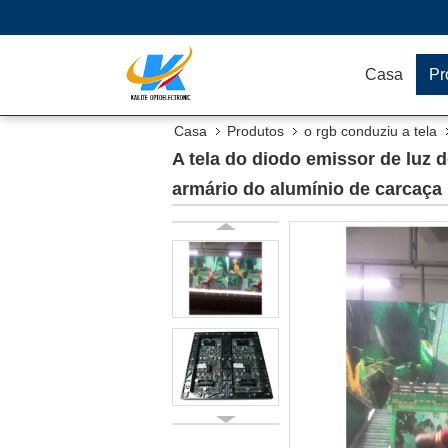
Casa
Pr
Casa
Produtos
o rgb conduziu a tela
alumínio de carcaça
A tela do diodo emissor de luz 
armário do alumínio de carcaça