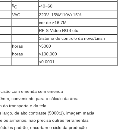
0
-40~60
C
VAC
220V±15%/110V±15%
cor de ≥16.7M
RF S-Video RGB etc.
Sistema de controlo da nova/Linsn
horas
>5000
horas
>100,000
<0.0001
precisão com emenda sem emenda
0mm, conveniente para o cálculo da área
 do transporte e da tela
s largo, de alto contraste (5000:1), imagem macia
re os armários, não precisa outras ferramentas
ódulos padrão, encurtam o ciclo da produção