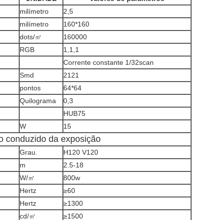
milímetro
2,5
milímetro
160*160
dots/㎡
160000
RGB
1,1,1
Corrente constante 1/32scan
Smd
2121
pontos
64*64
Quilograma
0,3
HUB75
W
15
o conduzido da exposição
Grau.
H120 V120
m
2.5-18
W/㎡
800w
Hertz
≥60
Hertz
≥1300
cd/㎡
≥1500