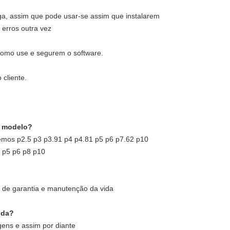
ga, assim que pode usar-se assim que instalarem
 erros outra vez
omo use e segurem o software.
 cliente.
o modelo?
temos p2.5 p3 p3.91 p4 p4.81 p5 p6 p7.62 p10
s p5 p6 p8 p10
s de garantia e manutenção da vida
ida?
gens e assim por diante