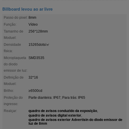
Billboard levou ao ar livre
Passo do pixel:
8mm
Função:
Vídeo
Tamanho de
256*128mm
Moduel:
Densidade
15265dots/㎡
física:
Microplaqueta
SMD3535
do diodo
emissor de luz:
Definição de
32*16
Moduel:
Brilho:
≥6500cd
Proteção do
Parte dianteira: IP67; Para trás: IP65
ingresso:
quadro de avisos conduzido da exposição
Realçar:
,
quadro de avisos digital exterior
,
quadro de avisos exterior Advertisin do diodo emissor de
luz de 8mm