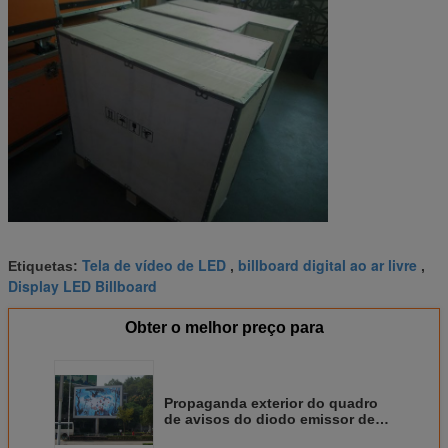
Tela de vídeo de LED
billboard digital ao ar livre
Etiquetas:
,
,
Display LED Billboard
Obter o melhor preço para
Propaganda exterior do quadro
de avisos do diodo emissor de
luz do RGB em Main Street com