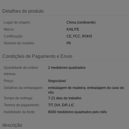
Detalhes do produto
Lugar de origem:
China (continente)
Marca:
KAILITE
Certificação:
CE, FCC, ROHS
Número do modelo:
P8
Condições de Pagamento e Envio
Quantidade de ordem
2 medidores quadrados
mínima:
Preço:
Negociável
Detalhes da embalagem:
embalagem de madeira; embalagem do caso do
vôo
Tempo de entrega:
7-21 dias do trabalho
Termos de pagamento:
T/T, D/A, D/P, L/C
Habilidade da fonte:
8000 medidores quadrados pelo mês
descrição