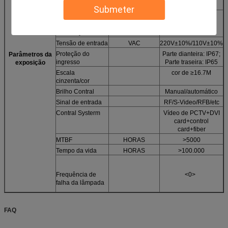
Brilho do equilíbrio
CD
≥6500
Submeter
Operação
℃
-30~+45/
Temperatuer
10%~95%
/Humidity
Tensão de entrada
VAC
220V±10%/110V±10%
Proteção do
Parte dianteira: IP67;
Parâmetros da
ingresso
Parte traseira: IP65
exposição
Escala
cor de ≥16.7M
cinzenta/cor
Brilho Contral
Manual/automático
Sinal de entrada
RF/S-Video/RFB/etc
Contral Systerm
Vídeo de PCTV+DVI
card+control
card+fiber
MTBF
HORAS
>5000
Tempo da vida
HORAS
>100.000
Frequência de
<0>
falha da lâmpada
FAQ