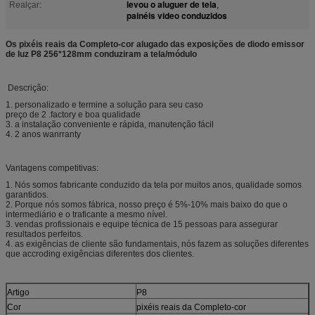
levou o aluguer de tela
Realçar:
,
painéis video conduzidos
Os pixéis reais da Completo-cor alugado das exposições de diodo emissor
de luz P8 256*128mm conduziram a tela/módulo
Descrição:
1. personalizado e termine a solução para seu caso
preço de 2 .factory e boa qualidade
3. a instalação conveniente e rápida, manutenção fácil
4. 2 anos wanrranty
Vantagens competitivas:
1. Nós somos fabricante conduzido da tela por muitos anos, qualidade somos
garantidos.
2. Porque nós somos fábrica, nosso preço é 5%-10% mais baixo do que o
intermediário e o traficante a mesmo nível.
3. vendas profissionais e equipe técnica de 15 pessoas para assegurar
resultados perfeitos.
4. as exigências de cliente são fundamentais, nós fazem as soluções diferentes
que accroding exigências diferentes dos clientes.
Artigo
P8
Cor
pixéis reais da Completo-cor