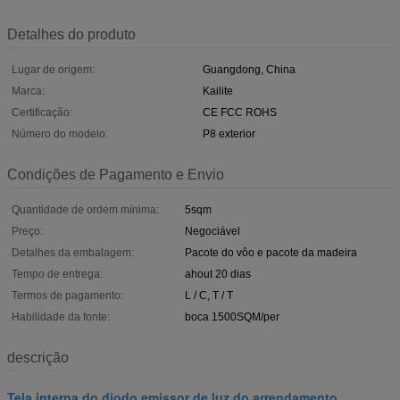
Detalhes do produto
Lugar de origem:
Guangdong, China
Marca:
Kailite
Certificação:
CE FCC ROHS
Número do modelo:
P8 exterior
Condições de Pagamento e Envio
Quantidade de ordem mínima:
5sqm
Preço:
Negociável
Detalhes da embalagem:
Pacote do vôo e pacote da madeira
Tempo de entrega:
ahout 20 dias
Termos de pagamento:
L / C, T / T
Habilidade da fonte:
boca 1500SQM/per
descrição
Tela interna do diodo emissor de luz do arrendamento