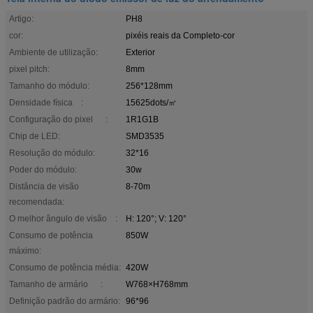
Artigo:
PH8
cor:
pixéis reais da Completo-cor
Ambiente de utilização:
Exterior
pixel pitch:
8mm
Tamanho do módulo:
256*128mm
Densidade física :
15625dots/㎡
Configuração do pixel :
1R1G1B
Chip de LED:
SMD3535
Resolução do módulo:
32*16
Poder do módulo:
30w
Distância de visão
8-70m
recomendada:
O melhor ângulo de visão :
H: 120°; V: 120°
Consumo de potência
850W
máximo:
Consumo de potência média:
420W
Tamanho de armário :
W768×H768mm
Definição padrão do armário:
96*96