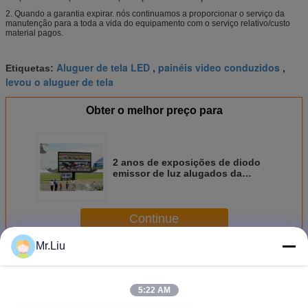
2. Quando a garantia expirar. nós continuamos a proporcionar o serviço da
manutenção para a toda a vida do equipamento com o serviço relativo/custo
material pagos.
Aluguer de tela LED
painéis video conduzidos
Etiquetas:
,
,
levou o aluguer de tela
Obter o melhor preço para
2 anos de exposições de diodo
emissor de luz alugados da
garantia P8 para as fachadas 256
* 128mm do shopping
Continue
Mr.Liu
Tela interna do diodo emissor de luz do arrendamento
Mais
5:22 AM