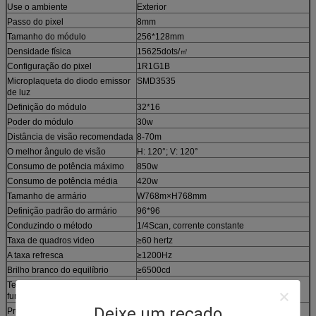
Use o ambiente
Exterior
Passo do pixel
8mm
Tamanho do módulo
256*128mm
Densidade física
15625dots/㎡
Configuração do pixel
1R1G1B
Microplaqueta do diodo emissor
SMD3535
de luz
Definição do módulo
32*16
Poder do módulo
30w
Distância de visão recomendada
8-70m
O melhor ângulo de visão
H: 120°; V: 120°
Consumo de potência máximo
850w
Consumo de potência média
420w
Tamanho de armário
W768m×H768mm
Definição padrão do armário
96*96
Conduzindo o método
1/4Scan, corrente constante
Taxa de quadros video
≥60 hertz
A taxa refresca
≥1200Hz
Brilho branco do equilíbrio
≥6500cd
Temperatura de
-30℃~+45℃
funcionamento/umidade
Deixe um recado
Proteção do ingresso
Parte dianteira: IP 67; Parte traseira: IP65